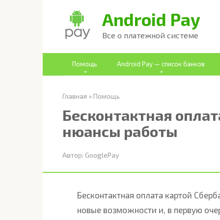
Перейти
Android Pay
к
Все о платежной системе
контенту
Помощь
Android Pay — список банков
Главная
»
Помощь
Бесконтактная оплат
нюансы работы
Автор:
GooglePay
Бесконтактная оплата картой Сбер
новые возможности и, в первую очер