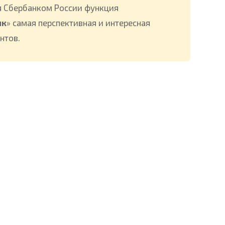
 Сбербанком России функция
нк
» самая перспективная и интересная
нтов.