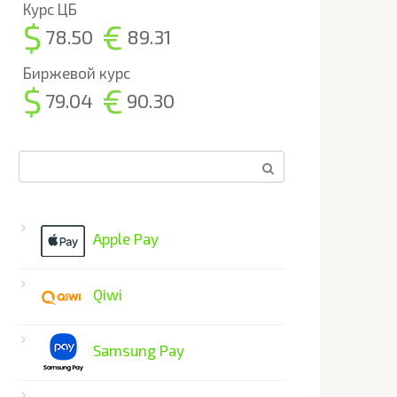
Курс ЦБ
$
€
78.50
89.31
Биржевой курс
$
€
79.04
90.30
Поиск:
Apple Pay
Qiwi
Samsung Pay