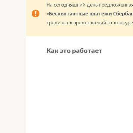
На сегодняшний день предложенная
«
Бесконтактные платежи Сберба
среди всех предложений от конкуре
Как это работает