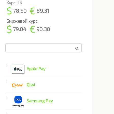
Курс ЦБ
$
€
78.50
89.31
Биржевой курс
$
€
79.04
90.30
Поиск:
Apple Pay
Qiwi
Samsung Pay