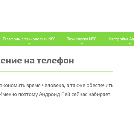
Телефоны с технологией NFC
Технология NFC
Настройка An
жение на телефон
кономить время человека, а также обеспечить
Именно поэтому Андроид Пей сейчас набирает