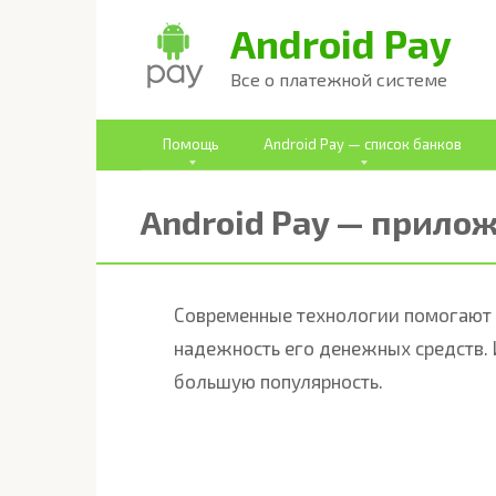
Перейти
Android Pay
к
Все о платежной системе
контенту
Помощь
Android Pay — список банков
Android Pay — прило
Современные технологии помогают э
надежность его денежных средств. 
большую популярность.