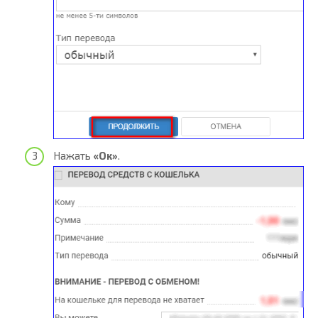
Нажать
«Ок»
.