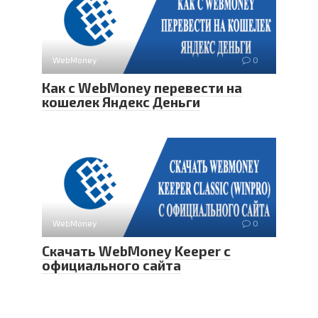
WebMoney
0
Как с WebMoney перевести на
кошелек Яндекс Деньги
WebMoney
0
Скачать WebMoney Keeper с
официального сайта