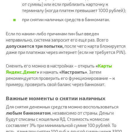
от суммы) или если приблизить карточку к
терминалу (когда платеж превышает 1000 рублей);
при снятии наличных средств в банкоматах.
Если по каким-либо причинам пин был введен
неправильно, система запросит его еще раз. Всего
допускается три попытки,
после чего карта блокируется
даже при платежах через интернет (если не требуется PIN).
Сменить его можно в настройках – открыть
«
Карты
Яндекс.Денег
»
и нажать
«Настроить»
. Затем
рекомендуется проверить его функционирование – к
примеру, проверить свой баланс через банкомат.
Важные моменты о снятии наличных
Для снятия денежных средств можно воспользоваться
любым банкоматом
, независимо от страны. Деньги
будут списаны с кошелька ЯД. Стоимость комиссии
составляет 3% при минимальной сумме 100 рублей. То
есть, даже при снятии 100 руб и другой суммы ниже 3300