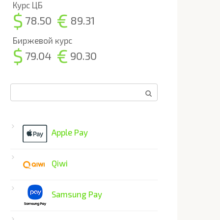
Курс ЦБ
$
€
78.50
89.31
Биржевой курс
$
€
79.04
90.30
Поиск:
Apple Pay
Qiwi
Samsung Pay