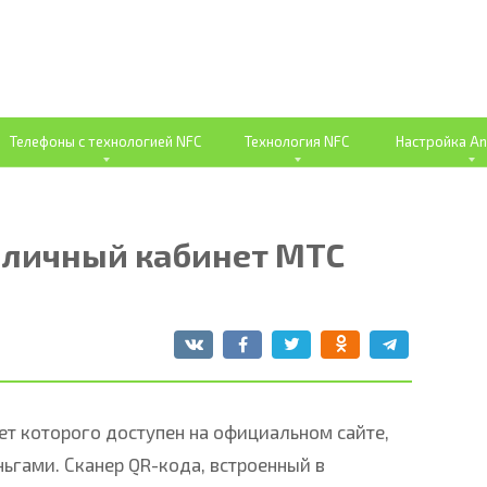
Телефоны с технологией NFC
Технология NFC
Настройка An
в личный кабинет МТС
т которого доступен на официальном сайте,
ьгами. Сканер QR-кода, встроенный в