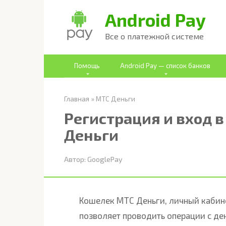
Перейти
Android Pay
к
Все о платежной системе
контенту
Помощь
Android Pay — список банков
Главная
»
МТС Деньги
Регистрация и вход 
Деньги
Автор:
GooglePay
Кошелек МТС Деньги, личный кабине
позволяет проводить операции с ден