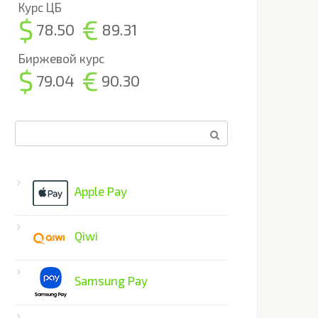
Курс ЦБ
$
€
78.50
89.31
Биржевой курс
$
€
79.04
90.30
Поиск:
Apple Pay
Qiwi
Samsung Pay