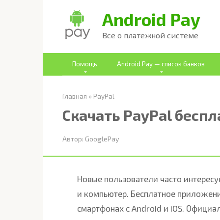
Перейти
Android Pay
к
Все о платежной системе
контенту
Помощь
Android Pay — список банков
Главная
»
PayPal
Скачать PayPal беспл
Автор:
GooglePay
Новые пользователи часто интересу
и компьютер. Бесплатное приложени
смартфонах с Android и iOS. Официа