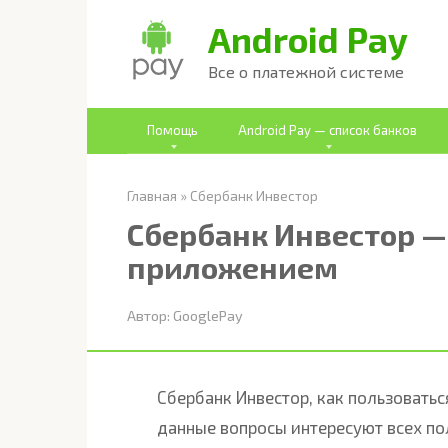
Перейти
Android Pay
к
Все о платежной системе
контенту
Помощь
Android Pay — список банков
Главная
»
Сбербанк Инвестор
Сбербанк Инвестор —
приложением
Автор:
GooglePay
Сбербанк Инвестор, как пользоватьс
данные вопросы интересуют всех по