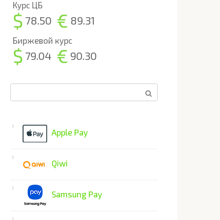
Курс ЦБ
$
€
78.50
89.31
Биржевой курс
$
€
79.04
90.30
Поиск:
Apple Pay
Qiwi
Samsung Pay