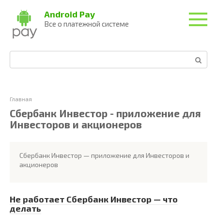
Перейти
Android Pay
к
Все о платежной системе
контенту
Поиск:
Главная
Сбербанк Инвестор - приложение для
Инвесторов и акционеров
Сбербанк Инвестор — приложение для Инвесторов и
акционеров
Не работает Сбербанк Инвестор — что
делать