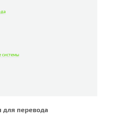
ода
е системы
 для перевода