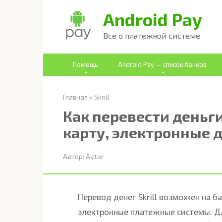
Перейти
Android Pay
к
Все о платежной системе
контенту
Помощь
Android Pay — список банков
Главная
»
Skrill
Как перевести деньги
карту, электронные 
Автор:
Avtor
Перевод денег Skrill возможен на б
электронные платежные системы. Д