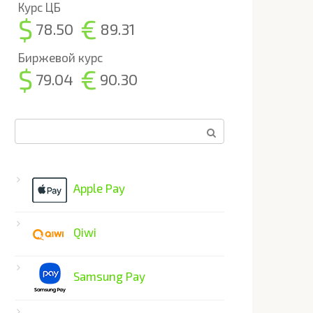
Курс ЦБ
$
€
78.50
89.31
Биржевой курс
$
€
79.04
90.30
Поиск:
Apple Pay
Qiwi
Samsung Pay